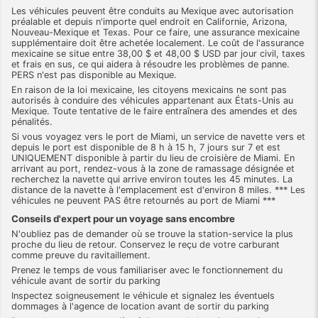
Les véhicules peuvent être conduits au Mexique avec autorisation
préalable et depuis n'importe quel endroit en Californie, Arizona,
Nouveau-Mexique et Texas. Pour ce faire, une assurance mexicaine
supplémentaire doit être achetée localement. Le coût de l'assurance
mexicaine se situe entre 38,00 $ et 48,00 $ USD par jour civil, taxes
et frais en sus, ce qui aidera à résoudre les problèmes de panne.
PERS n'est pas disponible au Mexique.
En raison de la loi mexicaine, les citoyens mexicains ne sont pas
autorisés à conduire des véhicules appartenant aux États-Unis au
Mexique. Toute tentative de le faire entraînera des amendes et des
pénalités.
Si vous voyagez vers le port de Miami, un service de navette vers et
depuis le port est disponible de 8 h à 15 h, 7 jours sur 7 et est
UNIQUEMENT disponible à partir du lieu de croisière de Miami. En
arrivant au port, rendez-vous à la zone de ramassage désignée et
recherchez la navette qui arrive environ toutes les 45 minutes. La
distance de la navette à l'emplacement est d'environ 8 miles. *** Les
véhicules ne peuvent PAS être retournés au port de Miami ***
Conseils d'expert pour un voyage sans encombre
N'oubliez pas de demander où se trouve la station-service la plus
proche du lieu de retour. Conservez le reçu de votre carburant
comme preuve du ravitaillement.
Prenez le temps de vous familiariser avec le fonctionnement du
véhicule avant de sortir du parking
Inspectez soigneusement le véhicule et signalez les éventuels
dommages à l'agence de location avant de sortir du parking