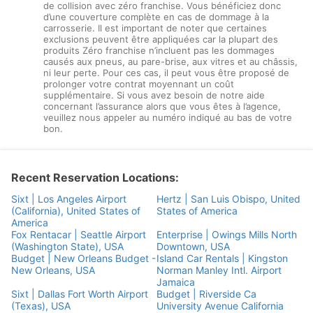
de collision avec zéro franchise. Vous bénéficiez donc
d’une couverture complète en cas de dommage à la
carrosserie. Il est important de noter que certaines
exclusions peuvent être appliquées car la plupart des
produits Zéro franchise n’incluent pas les dommages
causés aux pneus, au pare-brise, aux vitres et au châssis,
ni leur perte. Pour ces cas, il peut vous être proposé de
prolonger votre contrat moyennant un coût
supplémentaire. Si vous avez besoin de notre aide
concernant l’assurance alors que vous êtes à l’agence,
veuillez nous appeler au numéro indiqué au bas de votre
bon.
Recent Reservation Locations:
Sixt | Los Angeles Airport
Hertz | San Luis Obispo, United
(California), United States of
States of America
America
Fox Rentacar | Seattle Airport
Enterprise | Owings Mills North
(Washington State), USA
Downtown, USA
Budget | New Orleans Budget -
Island Car Rentals | Kingston
New Orleans, USA
Norman Manley Intl. Airport
Jamaica
Sixt | Dallas Fort Worth Airport
Budget | Riverside Ca
(Texas), USA
University Avenue California