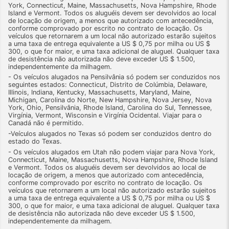
York, Connecticut, Maine, Massachusetts, Nova Hampshire, Rhode
Island e Vermont. Todos os aluguéis devem ser devolvidos ao local
de locação de origem, a menos que autorizado com antecedência,
conforme comprovado por escrito no contrato de locação. Os
veículos que retornarem a um local não autorizado estarão sujeitos
a uma taxa de entrega equivalente a US $ 0,75 por milha ou US $
300, o que for maior, e uma taxa adicional de aluguel. Qualquer taxa
de desistência não autorizada não deve exceder US $ 1.500,
independentemente da milhagem.
- Os veículos alugados na Pensilvânia só podem ser conduzidos nos
seguintes estados: Connecticut, Distrito de Colúmbia, Delaware,
Illinois, Indiana, Kentucky, Massachusetts, Maryland, Maine,
Michigan, Carolina do Norte, New Hampshire, Nova Jersey, Nova
York, Ohio, Pensilvânia, Rhode Island, Carolina do Sul, Tennessee,
Virgínia, Vermont, Wisconsin e Virgínia Ocidental. Viajar para o
Canadá não é permitido.
-Veículos alugados no Texas só podem ser conduzidos dentro do
estado do Texas.
- Os veículos alugados em Utah não podem viajar para Nova York,
Connecticut, Maine, Massachusetts, Nova Hampshire, Rhode Island
e Vermont. Todos os aluguéis devem ser devolvidos ao local de
locação de origem, a menos que autorizado com antecedência,
conforme comprovado por escrito no contrato de locação. Os
veículos que retornarem a um local não autorizado estarão sujeitos
a uma taxa de entrega equivalente a US $ 0,75 por milha ou US $
300, o que for maior, e uma taxa adicional de aluguel. Qualquer taxa
de desistência não autorizada não deve exceder US $ 1.500,
independentemente da milhagem.