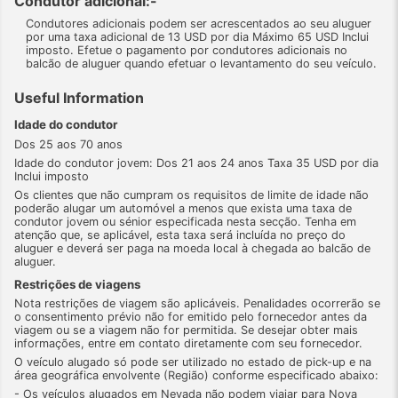
Condutor adicional:-
Condutores adicionais podem ser acrescentados ao seu aluguer
por uma taxa adicional de 13 USD por dia Máximo 65 USD Inclui
imposto. Efetue o pagamento por condutores adicionais no
balcão de aluguer quando efetuar o levantamento do seu veículo.
Useful Information
Idade do condutor
Dos 25 aos 70 anos
Idade do condutor jovem: Dos 21 aos 24 anos Taxa 35 USD por dia
Inclui imposto
Os clientes que não cumpram os requisitos de limite de idade não
poderão alugar um automóvel a menos que exista uma taxa de
condutor jovem ou sénior especificada nesta secção. Tenha em
atenção que, se aplicável, esta taxa será incluída no preço do
aluguer e deverá ser paga na moeda local à chegada ao balcão de
aluguer.
Restrições de viagens
Nota restrições de viagem são aplicáveis. Penalidades ocorrerão se
o consentimento prévio não for emitido pelo fornecedor antes da
viagem ou se a viagem não for permitida. Se desejar obter mais
informações, entre em contato diretamente com seu fornecedor.
O veículo alugado só pode ser utilizado no estado de pick-up e na
área geográfica envolvente (Região) conforme especificado abaixo:
- Os veículos alugados em Nevada não podem viajar para Nova